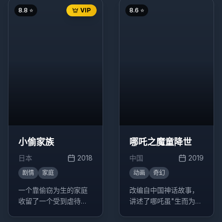
故事。
列宁"独家代理商的故
8.8
⭐
VIP
8.6
⭐
事。
小偷家族
哪吒之魔童降世
日本
2018
中国
2019
剧情
家庭
动画
奇幻
一个靠偷窃为生的家庭
改编自中国神话故事，
收留了一个受到虐待的
讲述了哪吒虽"生而为
小女孩，这个决定改变
魔"却"逆天而行斗到