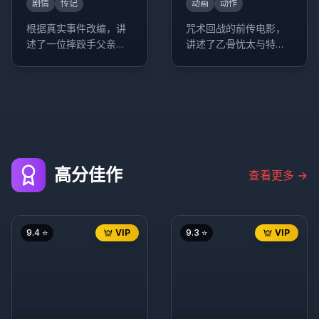
剧情
传记
动画
动作
根据真实事件改编，讲
咒术回战的前传电影，
述了一位摔跤手父亲培
讲述了乙骨忧太与特级
养两个女儿成为摔跤冠
咒灵祈本里香的故事。
军的励志故事。
高分佳作
查看更多
→
9.4
⭐
VIP
9.3
⭐
VIP