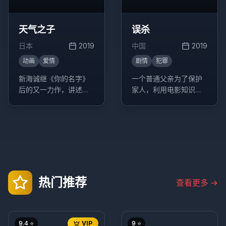
天气之子
误杀
日本
2019
中国
2019
动画
爱情
剧情
犯罪
新海诚继《你的名字》
一个普通父亲为了保护
后的又一力作，讲述了
家人，利用电影知识与
能够操控天气的少女与
警方斗智斗勇的故事。
少年之间的奇幻爱情故
事。
热门推荐
查看更多
→
9.4
⭐
VIP
9
⭐