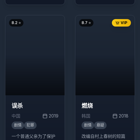
鸡店作为掩护，没想到
能够操控天气的少女与
炸鸡店意外走红，引发
少年之间的奇幻爱情故
一系列搞笑事件。
事。
8.2
⭐
8.7
⭐
VIP
误杀
燃烧
中国
2019
韩国
2018
剧情
犯罪
剧情
悬疑
一个普通父亲为了保护
改编自村上春树的短篇