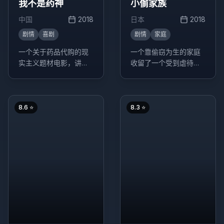
我不是药神
小偷家族
中国
2018
日本
2018
剧情
喜剧
剧情
家庭
一个关于药品代购的现
一个靠偷窃为生的家庭
实主义题材电影，讲述
收留了一个受到虐待的
了程勇从一个交不起房
小女孩，这个决定改变
租的男性保健品商贩，
了他们的生活轨迹。
一跃成为印度仿制药"格
列宁"独家代理商的故
8.6
⭐
8.3
⭐
事。