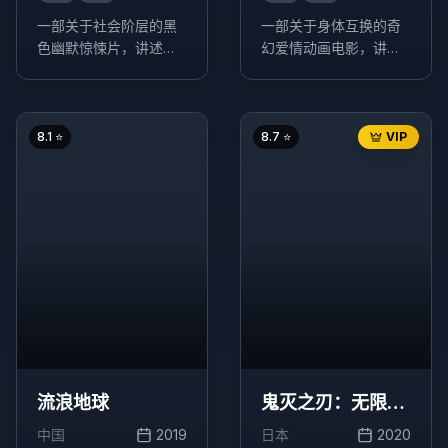
一部关于社会阶层的黑
一部关于身体互换的奇
色幽默惊悚片，讲述了
幻爱情动画电影，讲述
一个贫困家庭通过欺骗
了生活在东京的少年立
手段进入富裕家庭工
花泷和生活在乡下的少
作，最终引发一系列意
女宫水三叶，在梦中互
想不到的事件。
换身体的奇妙经历。
8.1
⭐
8.7
⭐
VIP
流浪地球
鬼灭之刃：无限列
车篇
中国
2019
日本
2020