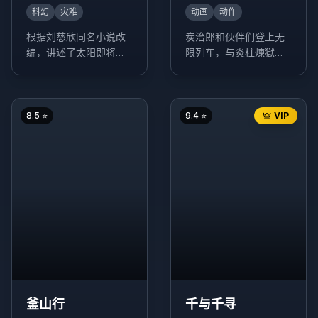
科幻
灾难
动画
动作
根据刘慈欣同名小说改
炭治郎和伙伴们登上无
编，讲述了太阳即将毁
限列车，与炎柱煉獄杏
灭，人类在地球表面建
寿郎一起执行任务，面
造出巨大的推进器，寻
对强大的鬼怪威胁。
找新家园的故事。
8.5
⭐
9.4
⭐
VIP
釜山行
千与千寻