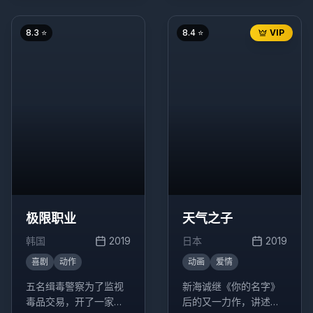
了他们的生活轨迹。
底"的成长经历的故事。
8.3
⭐
8.4
⭐
VIP
极限职业
天气之子
韩国
2019
日本
2019
喜剧
动作
动画
爱情
五名缉毒警察为了监视
新海诚继《你的名字》
毒品交易，开了一家炸
后的又一力作，讲述了