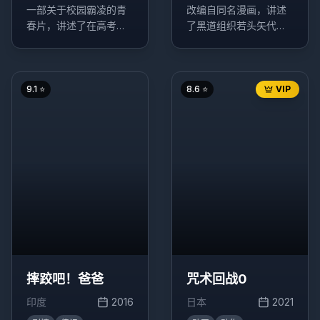
一部关于校园霸凌的青
改编自同名漫画，讲述
春片，讲述了在高考前
了黑道组织若头矢代与
夕，被一场校园意外改
其部下百目鬼之间复杂
变命运的两个少年的故
的情感纠葛。
事。
9.1
⭐
8.6
⭐
VIP
摔跤吧！爸爸
咒术回战0
印度
2016
日本
2021