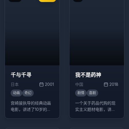
千与千寻
我不是药神
日本
2001
中国
2018
动画
奇幻
剧情
喜剧
宫崎骏执导的经典动画
一个关于药品代购的现
电影，讲述了10岁的少
实主义题材电影，讲述
女千寻意外来到神灵异
了程勇从一个交不起房
世界后，为了救爸爸妈
租的男性保健品商贩，
妈，经历了很多磨难的
一跃成为印度仿制药"格