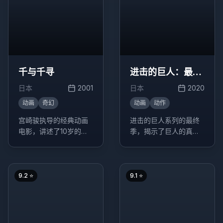
千与千寻
进击的巨人：最终
季
日本
2001
日本
2020
动画
奇幻
动画
动作
宫崎骏执导的经典动画
进击的巨人系列的最终
电影，讲述了10岁的少
季，揭示了巨人的真相
女千寻意外来到神灵异
和艾伦的最终选择。
世界后，为了救爸爸妈
妈，经历了很多磨难的
故事。
9.2
⭐
9.1
⭐