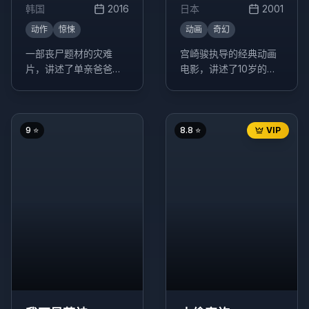
韩国
2016
日本
2001
动作
惊悚
动画
奇幻
一部丧尸题材的灾难
宫崎骏执导的经典动画
片，讲述了单亲爸爸石
电影，讲述了10岁的少
宇与女儿秀安乘坐KTX
女千寻意外来到神灵异
高速列车往釜山时，列
世界后，为了救爸爸妈
车上发生丧尸病毒爆发
妈，经历了很多磨难的
的故事。
故事。
9
⭐
8.8
⭐
VIP