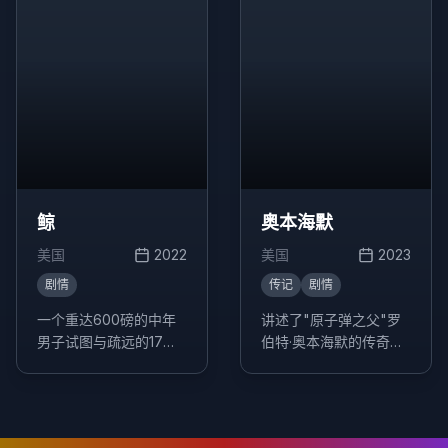
鲸
奥本海默
美国
2022
美国
2023
剧情
传记
剧情
一个重达600磅的中年
讲述了"原子弹之父"罗
男子试图与疏远的17岁
伯特·奥本海默的传奇人
女儿重新建立联系的故
生，以及他在曼哈顿计
事。
划中的关键作用。