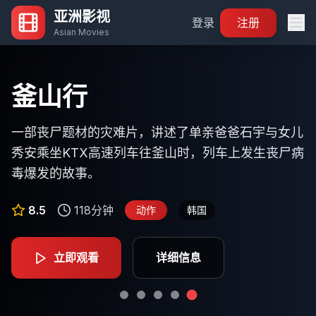
亚洲影视
登录
注册
Asian Movies
寄生虫
你的名字
流浪地球
釜山行
鬼灭之刃：无限列车篇
一部关于社会阶层的黑色幽默惊悚片，讲述了一个贫
一部关于身体互换的奇幻爱情动画电影，讲述了生活
根据刘慈欣同名小说改编，讲述了太阳即将毁灭，人
一部丧尸题材的灾难片，讲述了单亲爸爸石宇与女儿
炭治郎和伙伴们登上无限列车，与炎柱煉獄杏寿郎一
困家庭通过欺骗手段进入富裕家庭工作，最终引发一
在东京的少年立花泷和生活在乡下的少女宫水三叶，
类在地球表面建造出巨大的推进器，寻找新家园的故
秀安乘坐KTX高速列车往釜山时，列车上发生丧尸病
起执行任务，面对强大的鬼怪威胁。
系列意想不到的事件。
在梦中互换身体的奇妙经历。
事。
毒爆发的故事。
8.7
117分钟
动画
日本
9.2
8.9
8.1
8.5
125分钟
132分钟
118分钟
106分钟
科幻
动作
剧情
动画
中国
韩国
韩国
日本
立即观看
详细信息
立即观看
立即观看
立即观看
立即观看
详细信息
详细信息
详细信息
详细信息