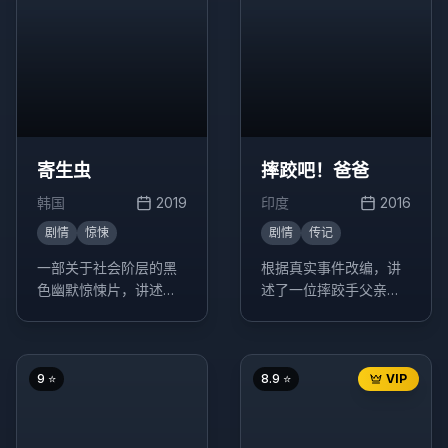
寄生虫
摔跤吧！爸爸
韩国
2019
印度
2016
剧情
惊悚
剧情
传记
一部关于社会阶层的黑
根据真实事件改编，讲
色幽默惊悚片，讲述了
述了一位摔跤手父亲培
一个贫困家庭通过欺骗
养两个女儿成为摔跤冠
手段进入富裕家庭工
军的励志故事。
作，最终引发一系列意
想不到的事件。
9
⭐
8.9
⭐
VIP