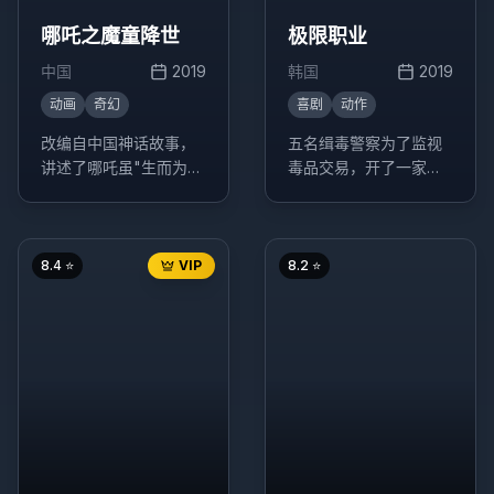
哪吒之魔童降世
极限职业
中国
2019
韩国
2019
动画
奇幻
喜剧
动作
改编自中国神话故事，
五名缉毒警察为了监视
讲述了哪吒虽"生而为
毒品交易，开了一家炸
魔"却"逆天而行斗到
鸡店作为掩护，没想到
底"的成长经历的故事。
炸鸡店意外走红，引发
一系列搞笑事件。
8.4
⭐
VIP
8.2
⭐