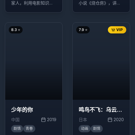
家人，利用电影知识与
小说《烧仓房》，讲述
警方斗智斗勇的故事。
了一个关于嫉妒、欲望
和阶级差异的复杂故
事。
8.3
⭐
7.9
⭐
VIP
少年的你
鸣鸟不飞：乌云密
布
中国
2019
日本
2020
剧情
青春
动画
剧情