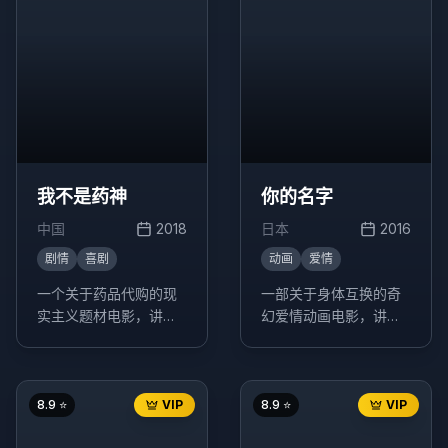
我不是药神
你的名字
中国
2018
日本
2016
剧情
喜剧
动画
爱情
一个关于药品代购的现
一部关于身体互换的奇
实主义题材电影，讲述
幻爱情动画电影，讲述
了程勇从一个交不起房
了生活在东京的少年立
租的男性保健品商贩，
花泷和生活在乡下的少
一跃成为印度仿制药"格
女宫水三叶，在梦中互
列宁"独家代理商的故
换身体的奇妙经历。
8.9
⭐
VIP
8.9
⭐
VIP
事。